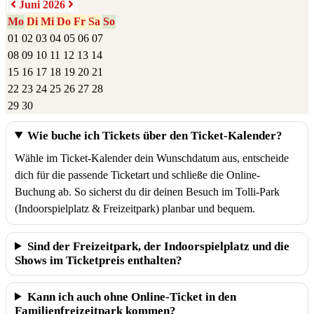
Juni 2026
Mo
Di
Mi
Do
Fr
Sa
So
01
02
03
04
05
06
07
08
09
10
11
12
13
14
15
16
17
18
19
20
21
22
23
24
25
26
27
28
29
30
Wie buche ich Tickets über den Ticket-Kalender?
Wähle im Ticket-Kalender dein Wunschdatum aus, entscheide
dich für die passende Ticketart und schließe die Online-
Buchung ab. So sicherst du dir deinen Besuch im Tolli-Park
(Indoorspielplatz & Freizeitpark) planbar und bequem.
Sind der Freizeitpark, der Indoorspielplatz und die
Shows im Ticketpreis enthalten?
Kann ich auch ohne Online-Ticket in den
Familienfreizeitpark kommen?