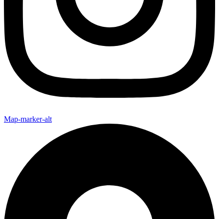
Map-marker-alt