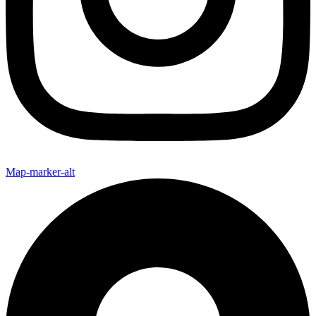
Map-marker-alt