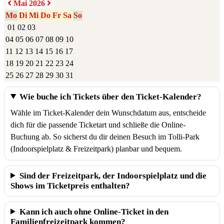
Mai 2026
Mo
Di
Mi
Do
Fr
Sa
So
01
02
03
04
05
06
07
08
09
10
11
12
13
14
15
16
17
18
19
20
21
22
23
24
25
26
27
28
29
30
31
Wie buche ich Tickets über den Ticket-Kalender?
Wähle im Ticket-Kalender dein Wunschdatum aus, entscheide
dich für die passende Ticketart und schließe die Online-
Buchung ab. So sicherst du dir deinen Besuch im Tolli-Park
(Indoorspielplatz & Freizeitpark) planbar und bequem.
Sind der Freizeitpark, der Indoorspielplatz und die
Shows im Ticketpreis enthalten?
Kann ich auch ohne Online-Ticket in den
Familienfreizeitpark kommen?