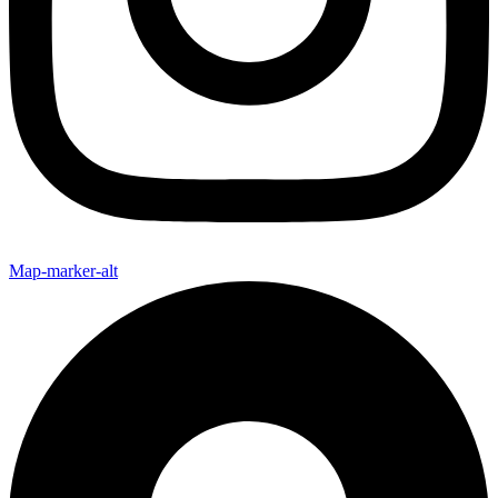
Map-marker-alt