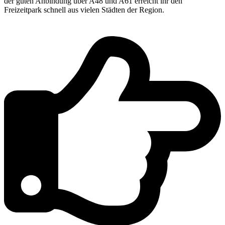
der guten Anbindung über A48 und A61 erreicht ihr den
Freizeitpark schnell aus vielen Städten der Region.