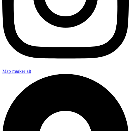
Map-marker-alt