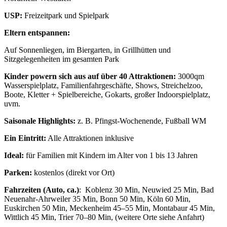
USP:
Freizeitpark und Spielpark
Eltern entspannen:
Auf Sonnenliegen, im Biergarten, in Grillhütten und
Sitzgelegenheiten im gesamten Park
Kinder powern sich aus
auf über 40 Attraktionen:
3000qm
Wasserspielplatz, Familienfahrgeschäfte, Shows, Streichelzoo,
Boote, Kletter + Spielbereiche, Gokarts, großer Indoorspielplatz,
uvm.
Saisonale Highlights:
z. B. Pfingst-Wochenende, Fußball WM
Ein Eintritt:
Alle Attraktionen inklusive
Ideal:
für Familien mit Kindern im Alter von 1 bis 13 Jahren
Parken:
kostenlos (direkt vor Ort)
Fahrzeiten (Auto, ca.)
: Koblenz 30 Min, Neuwied 25 Min, Bad
Neuenahr-Ahrweiler 35 Min, Bonn 50 Min, Köln 60 Min,
Euskirchen 50 Min, Meckenheim 45–55 Min, Montabaur 45 Min,
Wittlich 45 Min, Trier 70–80 Min, (weitere Orte siehe Anfahrt)