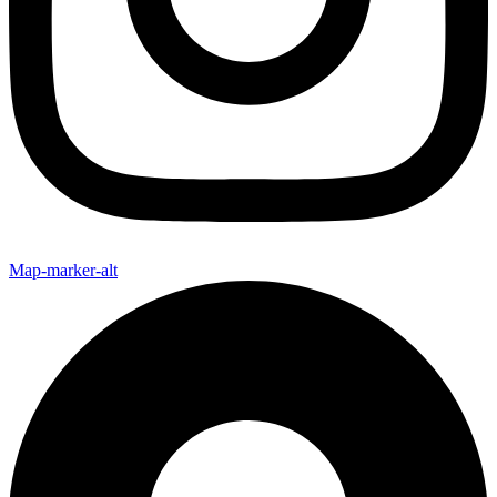
Map-marker-alt