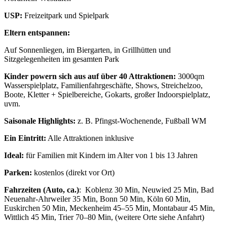
USP:
Freizeitpark und Spielpark
Eltern entspannen:
Auf Sonnenliegen, im Biergarten, in Grillhütten und
Sitzgelegenheiten im gesamten Park
Kinder powern sich aus
auf über 40 Attraktionen:
3000qm
Wasserspielplatz, Familienfahrgeschäfte, Shows, Streichelzoo,
Boote, Kletter + Spielbereiche, Gokarts, großer Indoorspielplatz,
uvm.
Saisonale Highlights:
z. B. Pfingst-Wochenende, Fußball WM
Ein Eintritt:
Alle Attraktionen inklusive
Ideal:
für Familien mit Kindern im Alter von 1 bis 13 Jahren
Parken:
kostenlos (direkt vor Ort)
Fahrzeiten (Auto, ca.)
: Koblenz 30 Min, Neuwied 25 Min, Bad
Neuenahr-Ahrweiler 35 Min, Bonn 50 Min, Köln 60 Min,
Euskirchen 50 Min, Meckenheim 45–55 Min, Montabaur 45 Min,
Wittlich 45 Min, Trier 70–80 Min, (weitere Orte siehe Anfahrt)