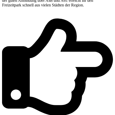
der guten Anbindung über A48 und A61 erreicht ihr den
Freizeitpark schnell aus vielen Städten der Region.