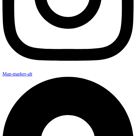
Map-marker-alt