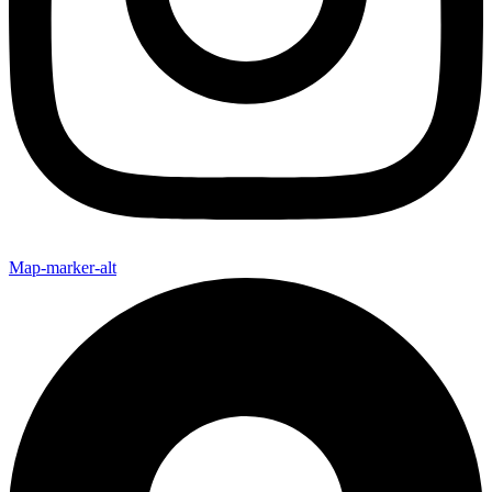
Map-marker-alt