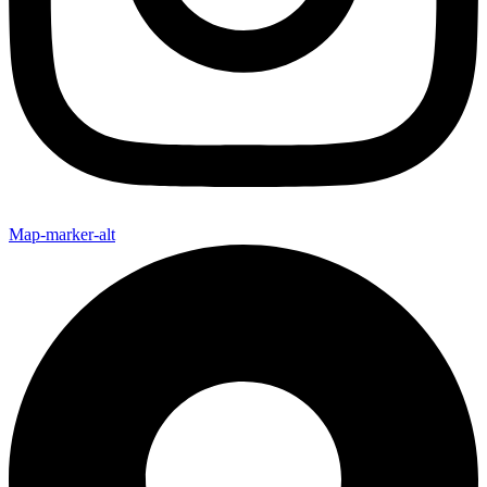
Map-marker-alt