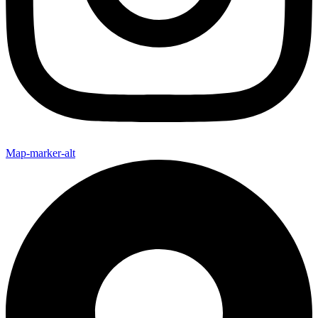
Map-marker-alt