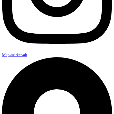
Map-marker-alt