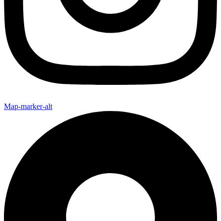
Map-marker-alt