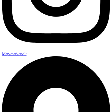
Map-marker-alt