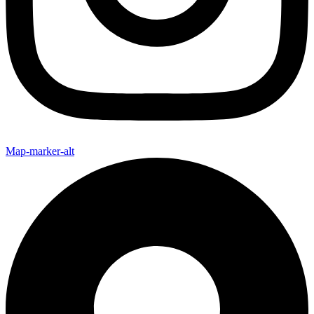
Map-marker-alt