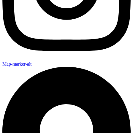
Map-marker-alt