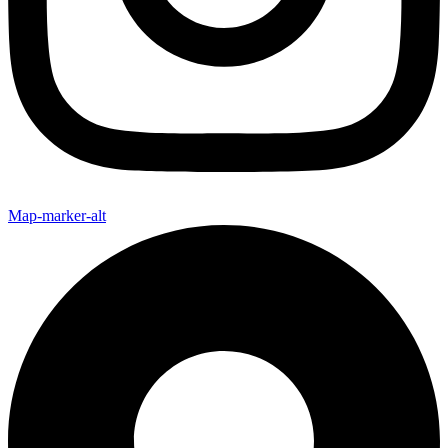
Map-marker-alt