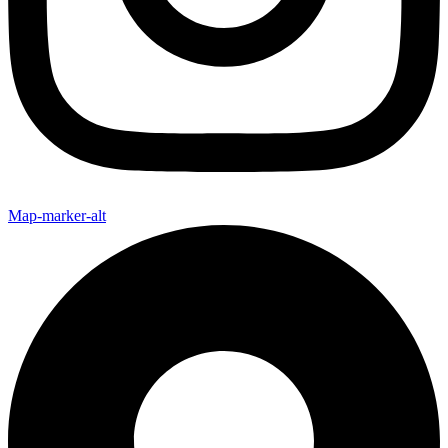
Map-marker-alt