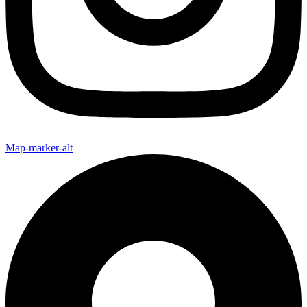
Map-marker-alt