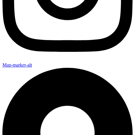
Map-marker-alt