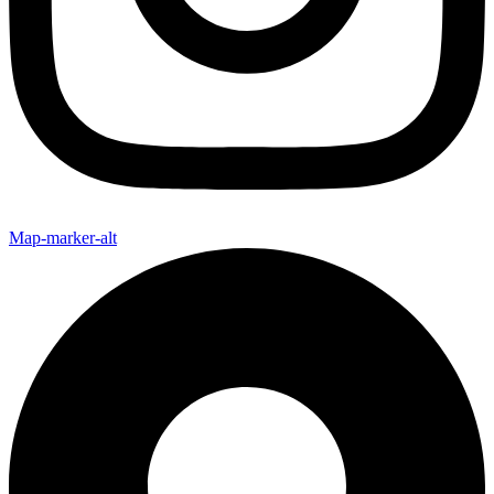
Map-marker-alt