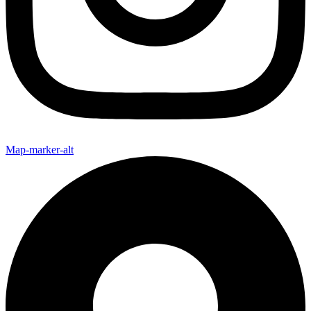
Map-marker-alt