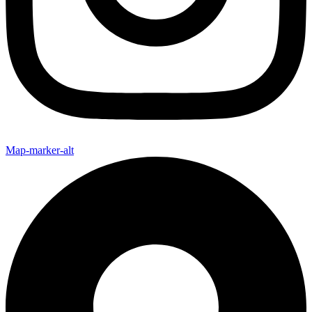
Map-marker-alt