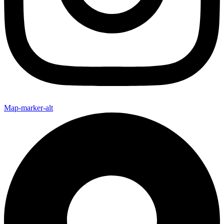
Map-marker-alt