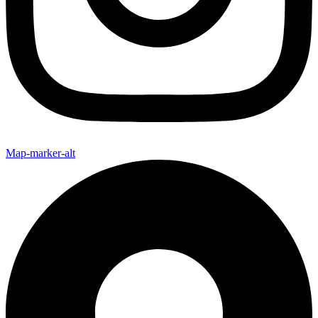
Map-marker-alt