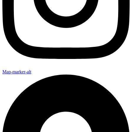
Map-marker-alt