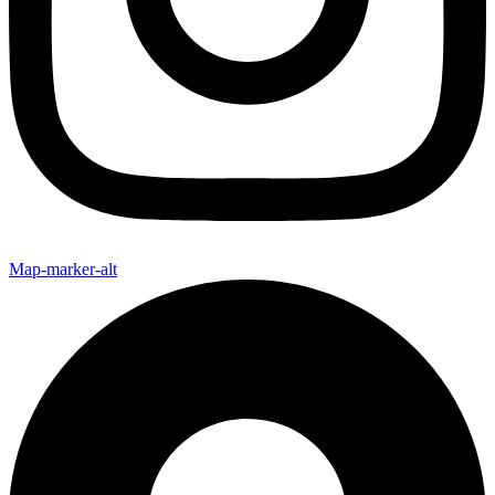
Map-marker-alt