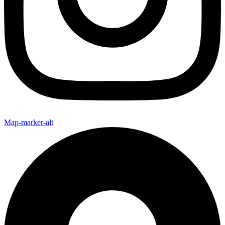
Map-marker-alt