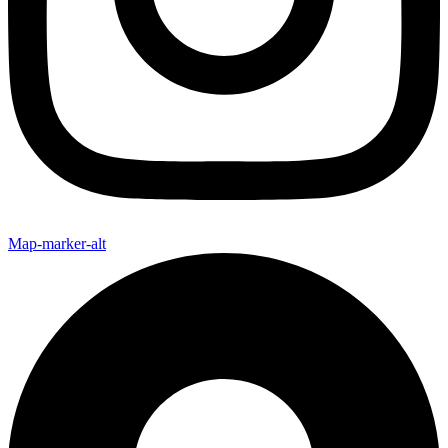
Map-marker-alt