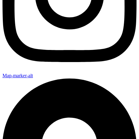
Map-marker-alt