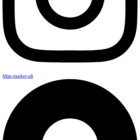
Map-marker-alt