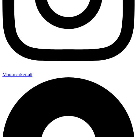
Map-marker-alt