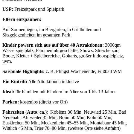
USP:
Freizeitpark und Spielpark
Eltern entspannen:
Auf Sonnenliegen, im Biergarten, in Grillhütten und
Sitzgelegenheiten im gesamten Park
Kinder powern sich aus
auf über 40 Attraktionen:
3000qm
Wasserspielplatz, Familienfahrgeschäfte, Shows, Streichelzoo,
Boote, Kletter + Spielbereiche, Gokarts, großer Indoorspielplatz,
uvm.
Saisonale Highlights:
z. B. Pfingst-Wochenende, Fußball WM
Ein Eintritt:
Alle Attraktionen inklusive
Ideal:
für Familien mit Kindern im Alter von 1 bis 13 Jahren
Parken:
kostenlos (direkt vor Ort)
Fahrzeiten (Auto, ca.)
: Koblenz 30 Min, Neuwied 25 Min, Bad
Neuenahr-Ahrweiler 35 Min, Bonn 50 Min, Köln 60 Min,
Euskirchen 50 Min, Meckenheim 45–55 Min, Montabaur 45 Min,
Wittlich 45 Min, Trier 70–80 Min, (weitere Orte siehe Anfahrt)