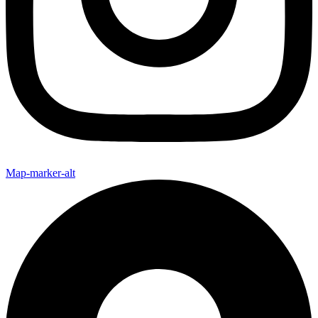
Map-marker-alt