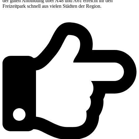
der guten Anbindung über A48 und A61 erreicht ihr den
Freizeitpark schnell aus vielen Städten der Region.