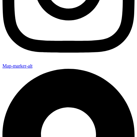
Map-marker-alt