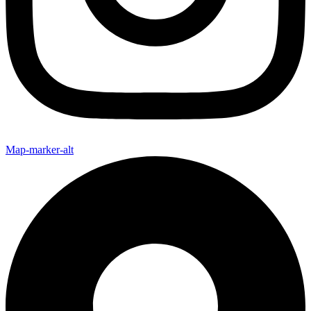
Map-marker-alt